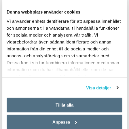
PUBLICERAD 2025-06-16
Denna webbplats använder cookies
Vi använder enhetsidentifierare för att anpassa innehållet
och annonserna till användarna, tillhandahålla funktioner
för sociala medier och analysera vår trafik. Vi
vidarebefordrar även sådana identifierare och annan
information från din enhet till de sociala medier och
annons- och analysföretag som vi samarbetar med.
Dessa kan i sin tur kombinera informationen med annan
information som du har tillhandahållit eller som de har
samlat in när du har använt deras tjänster.
Visa detaljer
Tillåt alla
Anpassa