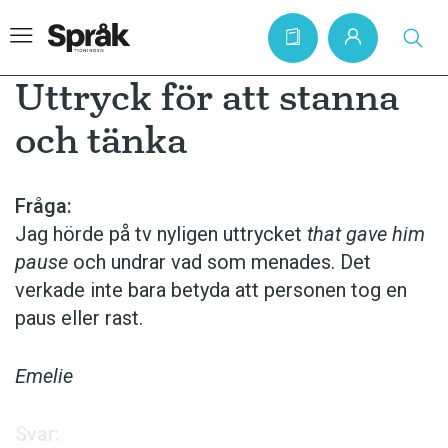
Uttryck för att stanna
och tänka
Hem
Artiklar
Fråga:
Jag hörde på tv nyligen uttrycket
that gave him
Krönikor
pause
och undrar vad som menades. Det
Språkfrågor
verkade inte bara betyda att personen tog en
Skrivtips
paus eller rast.
Bokrecensioner
Emelie
Kviss
Podden
Svar: