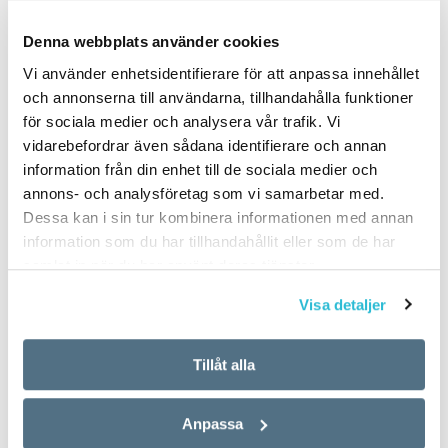
PUBLICERAD 2025-10-18
Denna webbplats använder cookies
Vi använder enhetsidentifierare för att anpassa innehållet
och annonserna till användarna, tillhandahålla funktioner
för sociala medier och analysera vår trafik. Vi
vidarebefordrar även sådana identifierare och annan
information från din enhet till de sociala medier och
annons- och analysföretag som vi samarbetar med.
Dessa kan i sin tur kombinera informationen med annan
information som du har tillhandahållit eller som de har
samlat in när du har använt deras tjänster.
Visa detaljer
Tillåt alla
Anpassa