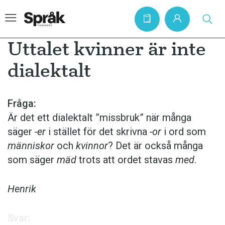
Uttalet kvinner är inte
dialektalt
Hem
Artiklar
Fråga:
Är det ett dialektalt ”missbruk” när många
Krönikor
säger
-er
i stället för det skrivna
-or
i ord som
Språkfrågor
människor
och
kvinnor
? Det är också många
Skrivtips
som säger
mäd
trots att ordet stavas
med
.
Bokrecensioner
Henrik
Kviss
Podden
Svar: