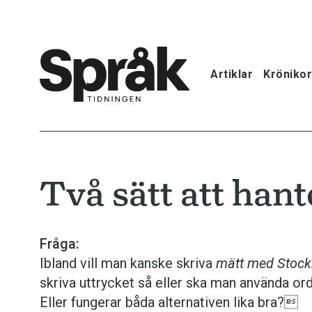
Artiklar
Krönikor
Hem
Artiklar
Två sätt att ­han
Krönikor
Språkfrågor
Fråga:
Ibland vill man kanske skriva
mätt med Stoc
Skrivtips
skriva uttrycket så eller ska man använda ord
Eller fungerar båda alternativen lika bra?
Bokrecensi