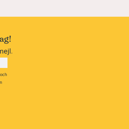
ag!
mejl.
 och
n