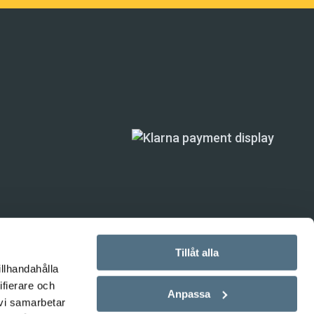
Tillåt alla
illhandahålla
ande) är inte
ifierare och
Anpassa
 vi samarbetar