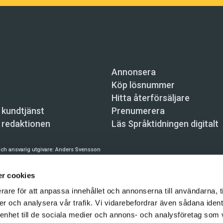
Annonsera
Köp lösnummer
Hitta återförsäljare
 kundtjänst
Prenumerera
 redaktionen
Läs Språktidningen digitalt
ch ansvarig utgivare:
Anders Svensson
n, Skeppsbron 34, 111 30 Stockholm,
info@spraktidningen.se
r cookies
 prenumeration: 08-121 062 34 (vardagar 8–17),
kundtjanst@spraktidningen.se
rare för att anpassa innehållet och annonserna till användarna, t
automatiska tjänster och maskinläsbara metoder (robotar, spiders, indexering och likn
er och analysera vår trafik. Vi vidarebefordrar även sådana ident
hållet på denna webbplats är upphovsrättsligt skyddat.
 enhet till de sociala medier och annons- och analysföretag som