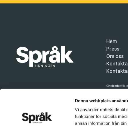
Hem
Press
Om oss
Kontakta
Kontakta
Chefredaktör o
Språktidninge
Denna webbplats använde
Kundtjänst och
Vi använder enhetsidentifie
Användning av 
funktioner för sociala medi
tillåten. Inne
annan information från din