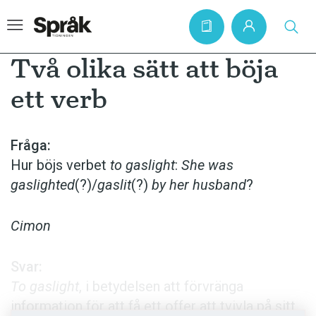
Två olika sätt att böja
ett verb
Hem
Artiklar
Fråga:
Hur böjs verbet
to gaslight
:
She was
Krönikor
gaslighted
(?)/
gaslit
(?)
by her husband
?
Språkfrågor
Skrivtips
Cimon
Bokrecensioner
Svar:
Kviss
To gaslight
, i betydelsen att förvränga
Podden
information för att få ett offer att tvivla på sitt