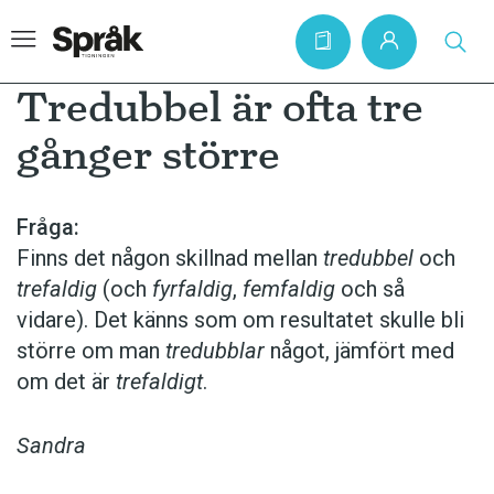
Tredubbel är ofta tre
gånger större
Hem
Artiklar
Fråga:
Finns det någon skillnad mellan
tredubbel
och
Krönikor
trefaldig
(och
fyrfaldig
,
femfaldig
och så
Språkfrågor
vidare). Det känns som om resultatet skulle bli
Skrivtips
större om man
tredubblar
något, jämfört med
om det är
trefaldigt
.
Bokrecensioner
Kviss
Sandra
Podden