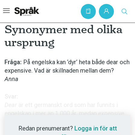
Synonymer med olika
ursprung
Hem
Artiklar
Fråga:
På engelska kan ’dyr’ heta både dear och
expensive. Vad är skillnaden mellan dem?
Krönikor
Anna
Språkfrågor
Skrivtips
Svar:
Bokrecensioner
Dear
är ett germanskt ord som har funnits i
engelskan i mer än 1 000 år, medan
expensive
Kviss
lånades in från latin eller franska på 1600-talet. I
Podden
Redan prenumerant?
Logga in för att
dag är
expensive
betydligt vanligare, men
dear