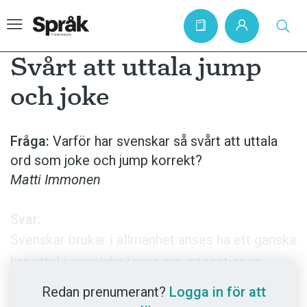
Svårt att uttala jump
och joke
Hem
Artiklar
Fråga:
Varför har svenskar så svårt att uttala
ord som joke och jump korrekt?
Krönikor
Matti Immonen
Språkfrågor
Skrivtips
Svar:
Bokrecensioner
Svenskar brukar i allmänhet anses ha ett ganska
bra uttal i engelska (även om intonationen,
Kviss
alltså ljudmelodin, ofta är lite ”svengelsk”), men
Podden
Redan prenumerant?
Logga in för att
ett mycket vanligt uttalsproblem är att man