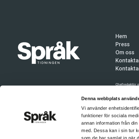
Hem
Press
Om oss
Kontakta
Kontakta
Chefredaktör o
Språktidninge
Denna webbplats använde
Kundtjänst och
Vi använder enhetsidentifie
funktioner för sociala medi
Användning av 
tillåten. Inne
annan information från din
med. Dessa kan i sin tur k
© Språktidnin
som de har samlat in när d