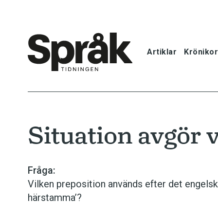
Artiklar
Krönikor
Hem
Artiklar
Situation avgör v
Krönikor
Språkfrågor
Fråga:
Vilken preposition används efter det engels
Skrivtips
härstamma’?
Bokrecensi