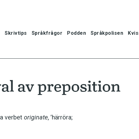
Skrivtips
Språkfrågor
Podden
Språkpolisen
Kvis
al av preposition
ka verbet
originate
, ’härröra;
oner