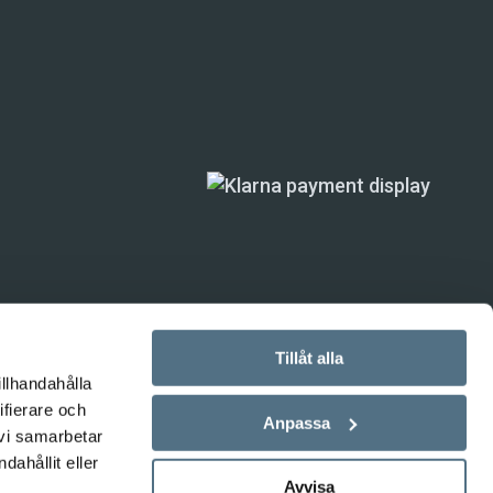
Tillåt alla
illhandahålla
ifierare och
ande) är inte
Anpassa
 vi samarbetar
ahållit eller
Avvisa