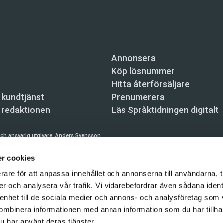
Annonsera
Köp lösnummer
Hitta återförsäljare
 kundtjänst
Prenumerera
 redaktionen
Läs Språktidningen digitalt
ch ansvarig utgivare:
Anders Svensson
n, Skeppsbron 34, 111 30 Stockholm,
info@spraktidningen.se
r cookies
 prenumeration: 08-121 062 34 (vardagar 8–17),
kundtjanst@spraktidningen.se
rare för att anpassa innehållet och annonserna till användarna, t
er och analysera vår trafik. Vi vidarebefordrar även sådana ident
automatiska tjänster och maskinläsbara metoder (robotar, spiders, indexering och likn
hållet på denna webbplats är upphovsrättsligt skyddat.
 enhet till de sociala medier och annons- och analysföretag som
ombinera informationen med annan information som du har tillhand
gen och Vetenskapsmedia i Sverige AB 2026
u har använt deras tjänster.