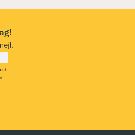
ag!
mejl.
 och
n