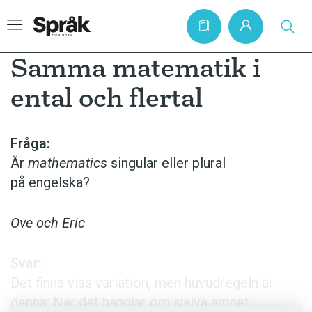
Samma matematik i
ental och flertal
Hem
Artiklar
Fråga:
Är
mathematics
singular eller plural
Krönikor
på engelska?
Språkfrågor
Skrivtips
Ove och Eric
Bokrecensioner
Svar:
Kviss
Det finns viss variation, men huvudregeln är
Podden
denna: När det handlar om själva ämnet