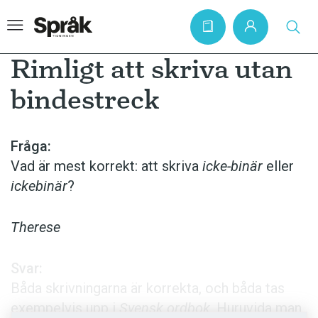
Rimligt att skriva utan
bindestreck
Hem
Artiklar
Fråga:
Vad är mest korrekt: att skriva
icke-binär
eller
Krönikor
ickebinär
?
Språkfrågor
Skrivtips
Therese
Bokrecensioner
Svar:
Kviss
Båda skrivningarna är korrekta, och båda tas
Podden
exempelvis upp i
Svensk ordbok
. Huruvida man