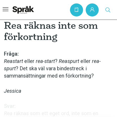
Rea räknas inte som
förkortning
Hem
Artiklar
Fråga:
Reastart
eller
rea-start
?
Reaspurt
eller
rea-
Krönikor
spurt
? Det ska väl vara bindestreck i
Språkfrågor
sammansättningar med en förkortning?
Skrivtips
Bokrecensioner
Jessica
Kviss
Svar:
Podden
Rea
räknas som ett eget ord, inte som en