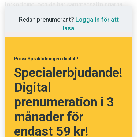
Anmäl till språkpolisen
förkortning, och de här sammansättningarna
skrivs därför utan bindestreck:
reastart
,
Föreslå nyord
Redan prenumerant?
Logga in för att
reaspurt
.
Annonsera
läsa
Prenumerera
Gabriella Sandström, Språkrådet
Läs Språktidningen digitalt
Press
Prova Språktidningen digitalt!
Specialerbjudande!
Digital
prenumeration i 3
månader för
endast 59 kr!