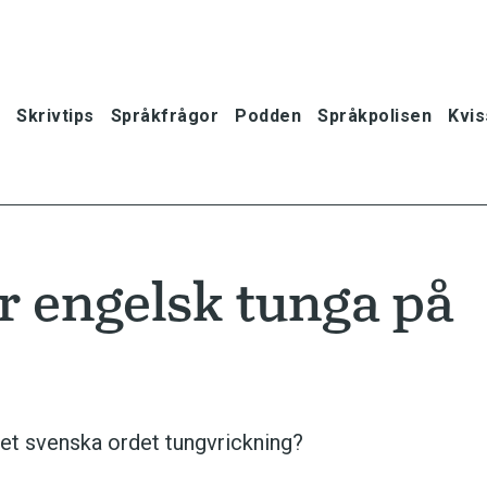
Skrivtips
Språkfrågor
Podden
Språkpolisen
Kvis
er engelsk tunga på
det svenska ordet tungvrickning?
oner