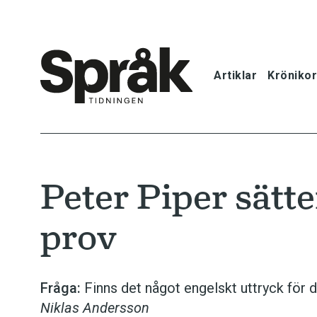
Artiklar
Krönikor
Hem
Artiklar
Peter Piper sätt
Krönikor
prov
Språkfrågor
Skrivtips
Fråga:
Finns det något engelskt uttryck för 
Niklas Andersson
Bokrecensi