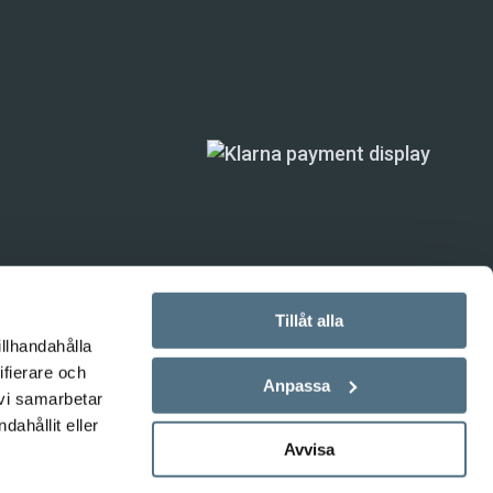
Tillåt alla
illhandahålla
ifierare och
ande) är inte
Anpassa
 vi samarbetar
ahållit eller
Avvisa