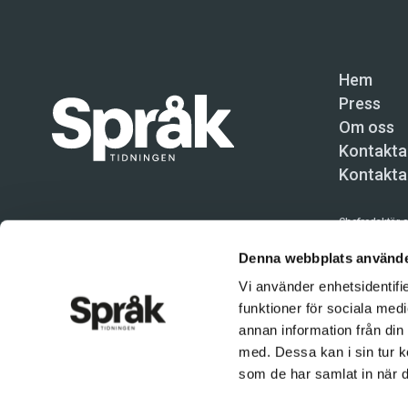
Hem
Press
Om oss
Kontakta
Kontakta
Chefredaktör o
Språktidninge
Denna webbplats använde
Vi använder enhetsidentifie
Kundtjänst och
funktioner för sociala medi
Användning av 
annan information från din
tillåten. Inne
med. Dessa kan i sin tur k
© Språktidnin
som de har samlat in när d