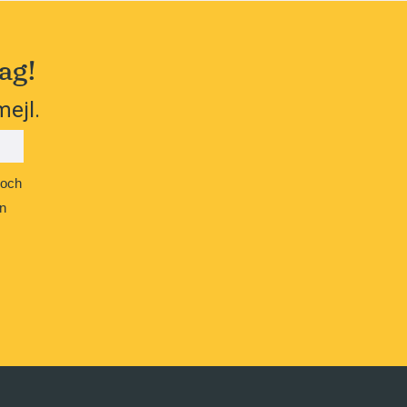
ag!
mejl.
 och
n