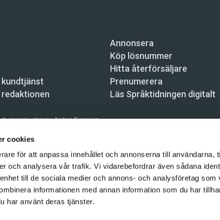
Annonsera
Köp lösnummer
Hitta återförsäljare
 kundtjänst
Prenumerera
 redaktionen
Läs Språktidningen digitalt
ch ansvarig utgivare:
Anders Svensson
n, Skeppsbron 34, 111 30 Stockholm,
info@spraktidningen.se
r cookies
rare för att anpassa innehållet och annonserna till användarna, t
 prenumeration: 08-121 062 34 (vardagar 8–17),
kundtjanst@spraktidningen.se
er och analysera vår trafik. Vi vidarebefordrar även sådana ident
automatiska tjänster och maskinläsbara metoder (robotar, spiders, indexering och likn
 enhet till de sociala medier och annons- och analysföretag som
hållet på denna webbplats är upphovsrättsligt skyddat.
ombinera informationen med annan information som du har tillhand
gen och Vetenskapsmedia i Sverige AB 2026
u har använt deras tjänster.