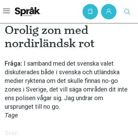
Orolig zon med
nordirländsk rot
Hem
Artiklar
Fråga:
I samband med det svenska valet
diskuterades både i svenska och utländska
Krönikor
medier ryktena om det skulle finnas no-go
Språkfrågor
zones i Sverige, det vill säga områden dit inte
Skrivtips
ens polisen vågar sig. Jag undrar om
ursprunget till no go.
Bokrecensioner
Tage
Kviss
Podden
Svar: