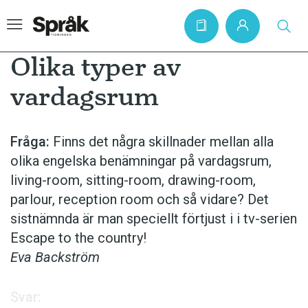
Olika typer av
vardagsrum
Hem
Artiklar
Fråga:
Finns det några skillnader mellan alla
olika engelska benämningar på vardagsrum,
Krönikor
living-room, sitting-room, drawing-room,
Språkfrågor
parlour, reception room och så vidare? Det
Skrivtips
sistnämnda är man speciellt förtjust i i tv-serien
Escape to the country!
Bokrecensioner
Eva Backström
Kviss
Podden
Svar: