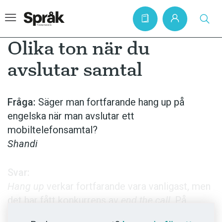
Olika ton när du
avslutar samtal
Hem
Artiklar
Fråga:
Säger man fortfarande hang up på
engelska när man avslutar ett
Krönikor
mobiltelefonsamtal?
Språkfrågor
Shandi
Skrivtips
Bokrecensioner
Svar:
Hang up
verkar fortfarande vara vanligast, men
Kviss
det har fått konkurrens av
end the call
. På
Podden
många mobiltelefoner står
end call
på knappen