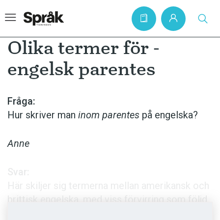
Olika termer för ­
engelsk parentes
Hem
Artiklar
Fråga:
Hur skriver man
inom parentes
på engelska?
Krönikor
Språkfrågor
Anne
Skrivtips
Bokrecensioner
Svar:
Här skiljer sig termerna mellan amerikansk och
Kviss
brittisk engelska, med viss förvirring som följd.
Podden
På amerikansk engelska heter inom parentes