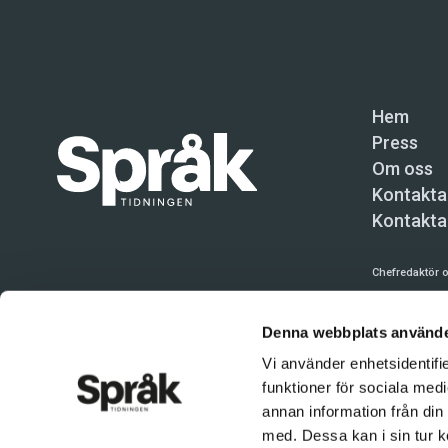
Hem
Press
Om oss
Kontakta
Kontakta
Chefredaktör o
Språktidninge
Denna webbplats använde
Kundtjänst och
Vi använder enhetsidentifie
Användning av 
funktioner för sociala medi
tillåten. Inne
annan information från din
© Språktidnin
med. Dessa kan i sin tur k