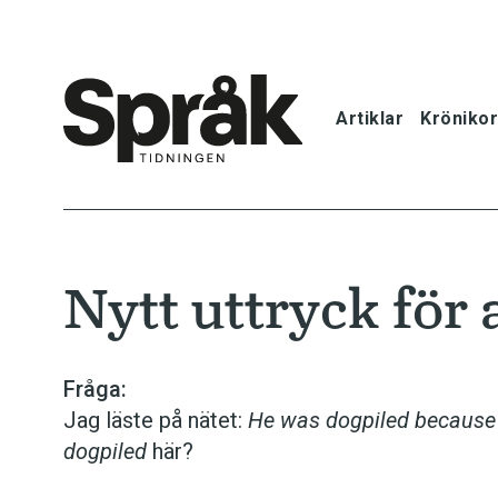
Artiklar
Krönikor
Hem
Artiklar
Nytt uttryck för 
Krönikor
Språkfrågor
Fråga:
Jag läste på nätet:
He was dogpiled because 
Skrivtips
dogpiled
här?
Bokrecensi