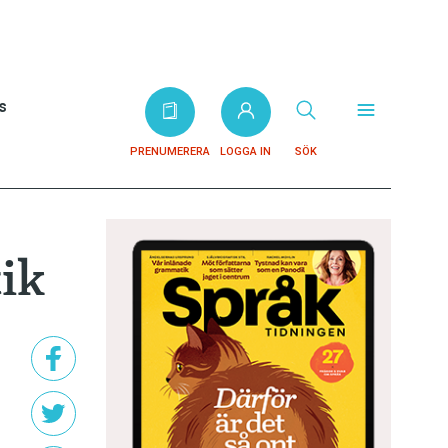
s
PRENUMERERA
LOGGA IN
SÖK
tik