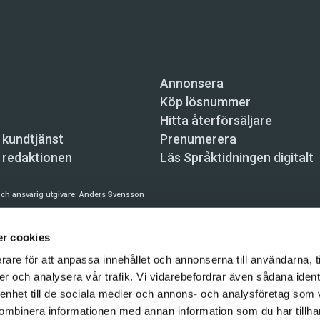
Annonsera
Köp lösnummer
Hitta återförsäljare
 kundtjänst
Prenumerera
 redaktionen
Läs Språktidningen digitalt
ch ansvarig utgivare:
Anders Svensson
n, Skeppsbron 34, 111 30 Stockholm,
info@spraktidningen.se
r cookies
 prenumeration: 08-121 062 34 (vardagar 8–17),
kundtjanst@spraktidningen.se
rare för att anpassa innehållet och annonserna till användarna, t
automatiska tjänster och maskinläsbara metoder (robotar, spiders, indexering och likn
er och analysera vår trafik. Vi vidarebefordrar även sådana ident
hållet på denna webbplats är upphovsrättsligt skyddat.
 enhet till de sociala medier och annons- och analysföretag som
gen och Vetenskapsmedia i Sverige AB 2026
ombinera informationen med annan information som du har tillhand