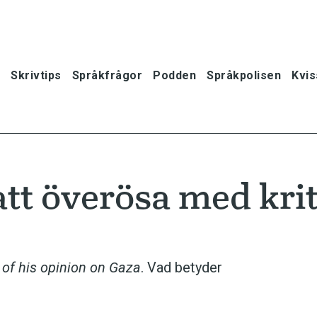
Skrivtips
Språkfrågor
Podden
Språkpolisen
Kvis
att överösa med kri
of his opinion on Gaza
. Vad betyder
oner