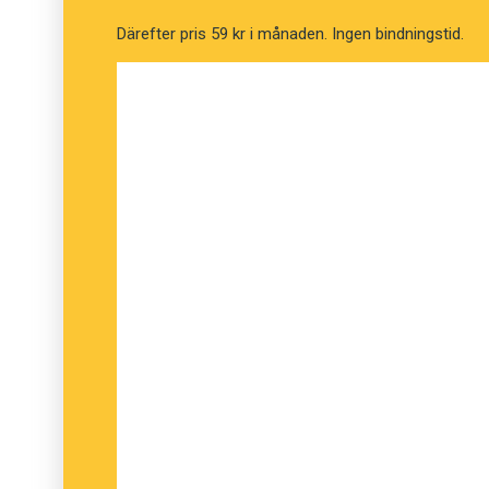
commenters ridiculing Bade’s post
.
Därefter pris 59 kr i månaden. Ingen bindningstid.
Hans Lindquist, Malmö universitet