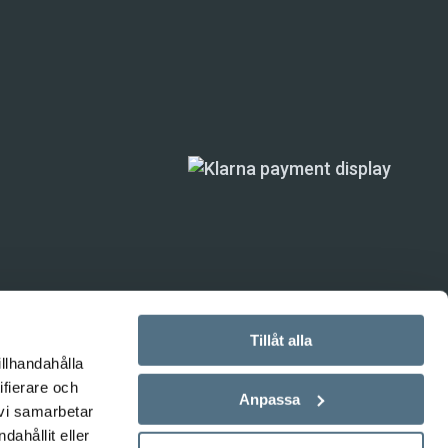
Tillåt alla
illhandahålla
ande) är inte
ifierare och
Anpassa
 vi samarbetar
ahållit eller