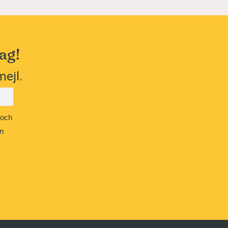
ag!
mejl.
 och
n