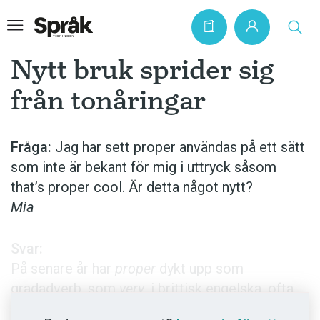
Nytt bruk sprider sig
från tonåringar
Hem
Artiklar
Fråga:
Jag har sett proper användas på ett sätt
som inte är bekant för mig i uttryck såsom
Krönikor
that’s proper cool. Är detta något nytt?
Språkfrågor
Mia
Skrivtips
Bokrecensioner
Svar:
På senare år har
proper
dykt upp som
Kviss
gradadverb, som
very
, i brittisk engelska, ofta
Podden
tillsammans med
cool
, men vi hittar även