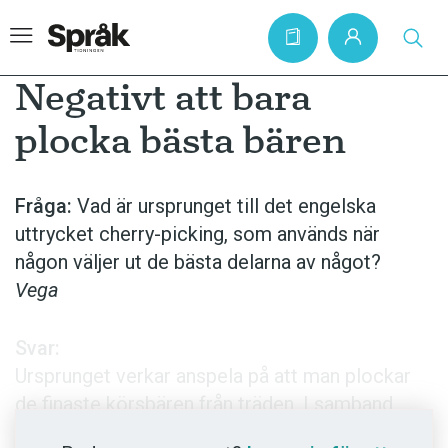
Negativt att bara
plocka bästa bären
Hem
Artiklar
Fråga:
Vad är ursprunget till det engelska
uttrycket cherry-picking, som används när
Krönikor
någon väljer ut de bästa delarna av något?
Språkfrågor
Vega
Skrivtips
Bokrecensioner
Svar:
Ursprunget verkar anspela på att man plockar
Kviss
de finaste körsbären från träden. I samband
Podden
med brexit-förhandlingarna har Storbritannien