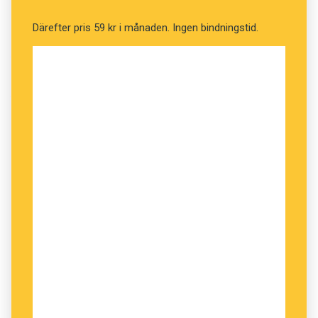
Risken för missförstånd verkar mest uppstå när
Därefter pris 59 kr i månaden. Ingen bindningstid.
man använder
little
och
small
med
people
eller
person
, så den som vill vara på den säkra sidan
kan välja ett annat uttryck, till exempel
ordinary
people
om det är det som avses.
Hans Lindquist, Malmö universitet