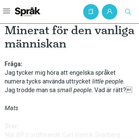
Minerat för den vanliga
människan
Hem
Artiklar
Fråga:
Jag tycker mig höra att engelska språket
Krönikor
numera tycks använda uttrycket
little people
.
Språkfrågor
Jag trodde man sa
small people
. Vad är rätt?
Skrivtips
Bokrecensioner
Mats
Kviss
Svar:
Podden
När BP:s ordförande Carl-Henrik Svanberg