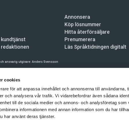
Annonsera
Köp lösnummer
Hitta återförsäljare
 kundtjänst
Prenumerera
 redaktionen
Läs Språktidningen digitalt
ch ansvarig utgivare:
Anders Svensson
n, Skeppsbron 34, 111 30 Stockholm,
info@spraktidningen.se
r cookies
 prenumeration: 08-121 062 34 (vardagar 8–17),
kundtjanst@spraktidningen.se
rare för att anpassa innehållet och annonserna till användarna, t
automatiska tjänster och maskinläsbara metoder (robotar, spiders, indexering och likn
er och analysera vår trafik. Vi vidarebefordrar även sådana ident
hållet på denna webbplats är upphovsrättsligt skyddat.
 enhet till de sociala medier och annons- och analysföretag som
gen och Vetenskapsmedia i Sverige AB 2026
ombinera informationen med annan information som du har tillhand
u har använt deras tjänster.