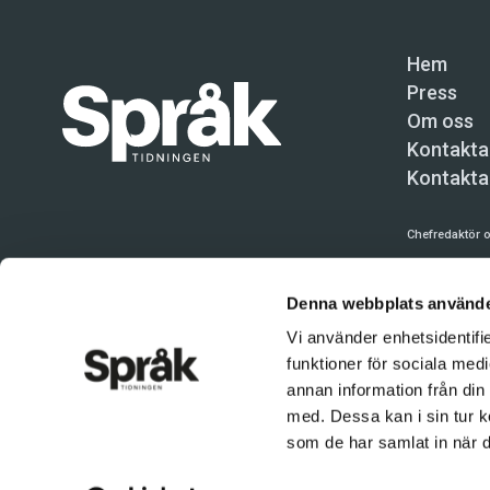
Hem
Press
Om oss
Kontakta
Kontakta
Chefredaktör o
Språktidninge
Denna webbplats använde
Kundtjänst och
Vi använder enhetsidentifie
Användning av 
funktioner för sociala medi
tillåten. Inne
annan information från din
© Språktidnin
med. Dessa kan i sin tur k
som de har samlat in när d