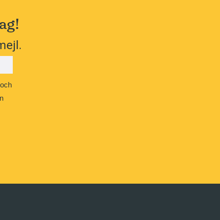
ag!
mejl.
 och
n