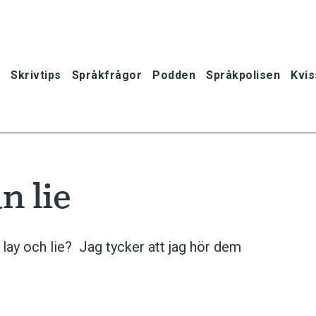
Skrivtips
Språkfrågor
Podden
Språkpolisen
Kvis
n lie
 lay och lie? Jag tycker att jag hör dem
oner