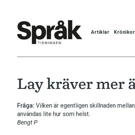
Artiklar
Krönikor
Hem
Artiklar
Lay kräver mer ä
Krönikor
Språkfrågor
Fråga:
Vilken är egentligen skillnaden mellan
användas lite hur som helst.
Skrivtips
Bengt P
Bokrecensi