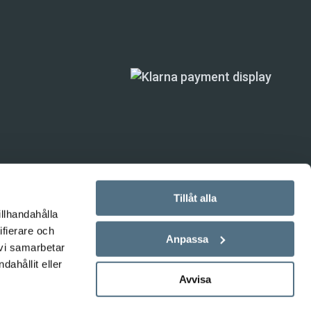
Tillåt alla
illhandahålla
ande) är inte
ifierare och
Anpassa
 vi samarbetar
ahållit eller
Avvisa