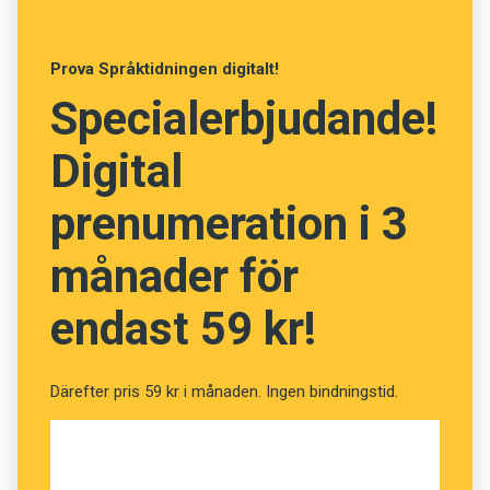
Anmäl till språkpolisen
Föreslå nyord
Prova Språktidningen digitalt!
Ingrid Olsson, Språkrådet
Annonsera
Specialerbjudande!
Prenumerera
Digital
Läs Språktidningen digitalt
prenumeration i 3
Press
månader för
endast 59 kr!
Därefter pris 59 kr i månaden. Ingen bindningstid.