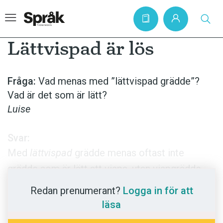
Lättvispad är lös
Hem
Fråga:
Vad menas med ”lättvispad grädde”?
Vad är det som är lätt?
Artiklar
Luise
Krönikor
Språkfrågor
Svar:
Med
lättvispad
grädde menas oftast inte
Skrivtips
grädde som är lätt att vispa, utan vispgrädde
Bokrecensioner
som bara vispats lätt. Den är alltså fortfarande
Redan prenumerant?
Logga in för att
Kviss
ganska lös i konsistensen.
läsa
Podden