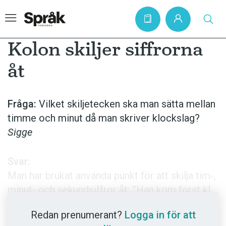
Kolon skiljer siffrorna
åt
Hem
Artiklar
Fråga:
Vilket skiljetecken ska man sätta mellan
timme och minut då man skriver klockslag?
Krönikor
Sigge
Språkfrågor
Skrivtips
Svar:
Bokrecensioner
Man har brukat använda­ punkt för att skilja tim-,
minut-­ och sekundsiffror åt: ”Han kom först kl.
Kviss
11.45” eller ”Segrartiden var 1.15.37”. Numera
Podden
Redan prenumerant?
Logga in för att
blir det allt vanligare med det internationella