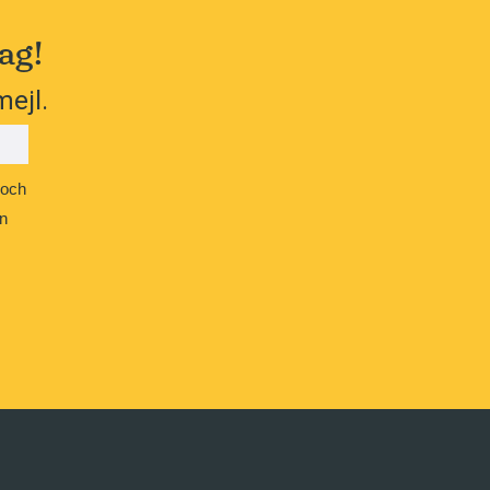
ag!
mejl.
 och
n