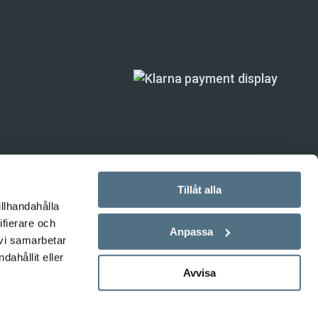
Tillåt alla
illhandahålla
ifierare och
ande) är inte
Anpassa
 vi samarbetar
ahållit eller
Avvisa