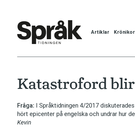
Artiklar
Krönikor
Hem
Artiklar
Katastroford blir
Krönikor
Språkfrågor
Fråga:
I Språktidningen 4/2017 diskuterades
hört epicenter på engelska och undrar hur de
Skrivtips
Kevin
Bokrecensi