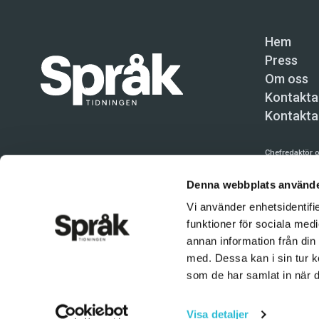
Hem
Press
Om oss
Kontakta
Kontakta
Chefredaktör o
Språktidninge
Denna webbplats använde
Kundtjänst och
Vi använder enhetsidentifie
funktioner för sociala medi
Användning av 
tillåten. Inne
annan information från din
med. Dessa kan i sin tur k
© Språktidnin
som de har samlat in när d
Visa detaljer