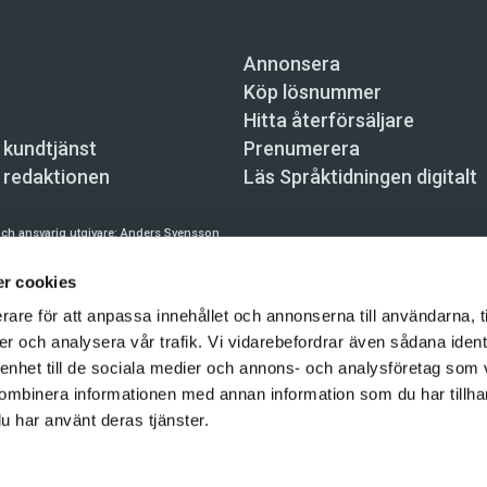
Annonsera
Köp lösnummer
Hitta återförsäljare
 kundtjänst
Prenumerera
 redaktionen
Läs Språktidningen digitalt
ch ansvarig utgivare:
Anders Svensson
n, Skeppsbron 34, 111 30 Stockholm,
info@spraktidningen.se
r cookies
 prenumeration: 08-121 062 34 (vardagar 8–17),
kundtjanst@spraktidningen.se
rare för att anpassa innehållet och annonserna till användarna, t
er och analysera vår trafik. Vi vidarebefordrar även sådana ident
automatiska tjänster och maskinläsbara metoder (robotar, spiders, indexering och likn
hållet på denna webbplats är upphovsrättsligt skyddat.
 enhet till de sociala medier och annons- och analysföretag som
ombinera informationen med annan information som du har tillhand
gen och Vetenskapsmedia i Sverige AB 2026
u har använt deras tjänster.