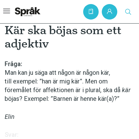
Kär ska böjas som ett
adjektiv
Hem
Artiklar
Fråga:
Man kan ju säga att någon är någon kär,
Krönikor
till exempel: ”han är mig kär”. Men om
Språkfrågor
föremålet för affektionen är i plural, ska då
kär
Skrivtips
böjas? Exempel: ”Barnen är henne kär(a)?”
Bokrecensioner
Elin
Kviss
Podden
Svar: