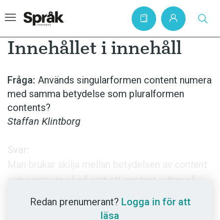
Innehållet i innehåll
Hem
Fråga:
Används singularformen content numera
med samma betydelse som pluralformen
Artiklar
contents?
Krönikor
Staffan Klintborg
Språkfrågor
Svar:
Skrivtips
Man brukar skilja mellan betydelsen av
content
Bokrecensioner
och
contents
på så sätt att
content
syftar på
Kviss
kontentan eller budskapet i exempelvis en
Redan prenumerant?
Logga in för att
Podden
berättelse, medan
contents
används för att
läsa