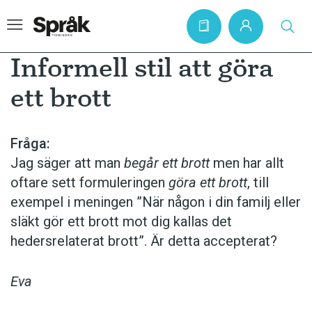
Informell stil att göra
ett brott
Hem
Artiklar
Fråga:
Jag säger att man
begår
ett brott
men har allt
Krönikor
oftare sett formuleringen
göra ett brott
, till
Språkfrågor
exempel i meningen ”När någon i din familj eller
Skrivtips
släkt gör ett brott mot dig kallas det
hedersrelaterat brott”. Är detta accepterat?
Bokrecensioner
Kviss
Eva
Podden