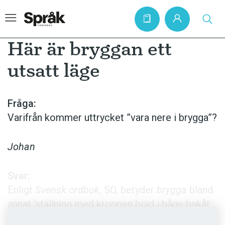
Här är bryggan ett
utsatt läge
Hem
Artiklar
Fråga:
Varifrån kommer uttrycket ”vara nere i brygga”?
Krönikor
Språkfrågor
Johan
Skrivtips
Bokrecensioner
Svar:
Enligt
Svensk ordbok
, SO, betyder
brygga
bland
Kviss
annat ’ställning med kroppen böjd i båge bakåt
Podden
och stödd av huvud eller händer i brottning och