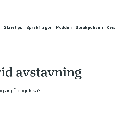
Skrivtips
Språkfrågor
Podden
Språkpolisen
Kvis
vid avstavning
ng är på engelska?
oner