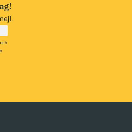
ag!
mejl.
 och
n