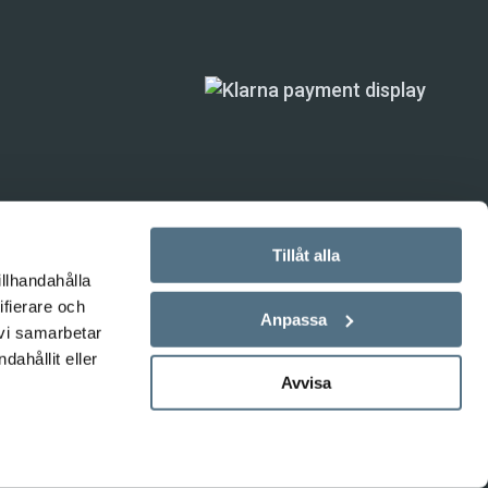
Tillåt alla
illhandahålla
ifierare och
ande) är inte
Anpassa
 vi samarbetar
ahållit eller
Avvisa