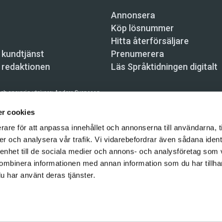
Annonsera
Köp lösnummer
Hitta återförsäljare
 kundtjänst
Prenumerera
 redaktionen
Läs Språktidningen digitalt
ch ansvarig utgivare:
Anders Svensson
n, Skeppsbron 34, 111 30 Stockholm,
info@spraktidningen.se
r cookies
rare för att anpassa innehållet och annonserna till användarna, t
 prenumeration: 08-121 062 34 (vardagar 8–17),
kundtjanst@spraktidningen.se
er och analysera vår trafik. Vi vidarebefordrar även sådana ident
automatiska tjänster och maskinläsbara metoder (robotar, spiders, indexering och likn
 enhet till de sociala medier och annons- och analysföretag som
hållet på denna webbplats är upphovsrättsligt skyddat.
ombinera informationen med annan information som du har tillhand
gen och Vetenskapsmedia i Sverige AB 2026
u har använt deras tjänster.