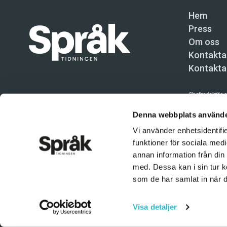
Hem
Press
Om oss
Kontakta
Kontakta
Chefredaktör o
Språktidninge
Denna webbplats använde
Vi använder enhetsidentifie
Kundtjänst och
funktioner för sociala medi
Användning av 
annan information från din
tillåten. Inne
med. Dessa kan i sin tur k
© Språktidnin
som de har samlat in när d
Visa detaljer