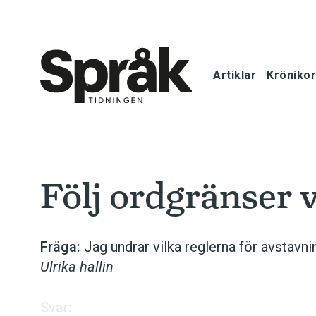
Artiklar
Krönikor
Hem
Artiklar
Följ ordgränser 
Krönikor
Språkfrågor
Fråga:
Jag undrar vilka reglerna för avstavni
Ulrika hallin
Skrivtips
Svar:
Bokrecensi