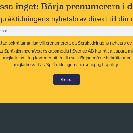
ssa inget: Börja prenumerera i d
pråktidningens nyhetsbrev direkt till din 
Jag bekräftar att jag vill prenumerera på Språktidningens nyhetsbrev
att Språktidningen/Vetenskapsmedia i Sverige AB har rätt att spara mi
mejladress. Jag kommer att få ett mejl där jag måste bekräfta min
mejladress.
Läs Språktidningens personuppgiftspolicy.
Skicka