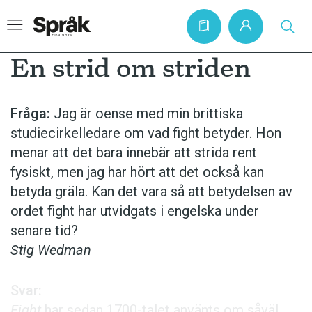
En strid om striden
Hem
Fråga:
Jag är oense med min brittiska
studiecirkelledare om vad fight betyder. Hon
Artiklar
menar att det bara innebär att strida rent
Krönikor
fysiskt, men jag har hört att det också kan
Språkfrågor
betyda gräla. Kan det vara så att betydelsen av
ordet fight har utvidgats i engelska under
Skrivtips
senare tid?
Bokrecensioner
Stig Wedman
Kviss
Svar:
Podden
Fight
har sedan 1700-talet använts om såväl