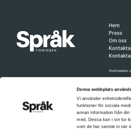
Hem
Press
Om oss
Kontakta
Kontakta
Chefredaktör o
Språktidninge
Denna webbplats använde
Kundtjänst och
Vi använder enhetsidentifie
Användning av 
funktioner för sociala medi
tillåten. Inne
annan information från din
© Språktidnin
med. Dessa kan i sin tur k
som de har samlat in när d