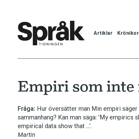
Artiklar
Krönikor
Hem
Artiklar
Empiri som inte 
Krönikor
Språkfrågor
Fråga:
Hur översätter man Min empiri säger at
sammanhang? Kan man säga: ’My empirics sho
Skrivtips
empirical data show that …’.
Martin
Bokrecensi