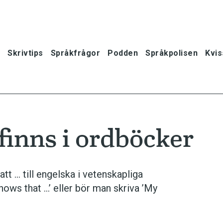
Skrivtips
Språkfrågor
Podden
Språkpolisen
Kvis
finns i ordböcker
t … till engelska i vetenskapliga
ws that …’ eller bör man skriva ’My
oner