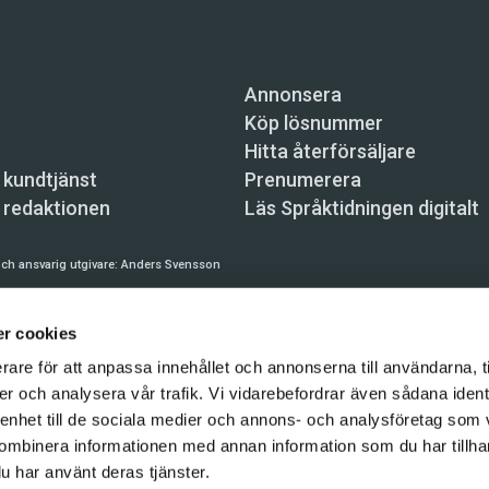
Annonsera
Köp lösnummer
Hitta återförsäljare
 kundtjänst
Prenumerera
 redaktionen
Läs Språktidningen digitalt
ch ansvarig utgivare:
Anders Svensson
n, Skeppsbron 34, 111 30 Stockholm,
info@spraktidningen.se
r cookies
 prenumeration: 08-121 062 34 (vardagar 8–17),
kundtjanst@spraktidningen.se
rare för att anpassa innehållet och annonserna till användarna, t
automatiska tjänster och maskinläsbara metoder (robotar, spiders, indexering och likn
er och analysera vår trafik. Vi vidarebefordrar även sådana ident
hållet på denna webbplats är upphovsrättsligt skyddat.
 enhet till de sociala medier och annons- och analysföretag som
gen och Vetenskapsmedia i Sverige AB 2026
ombinera informationen med annan information som du har tillhand
u har använt deras tjänster.