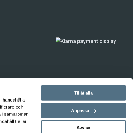
Tillåt alla
illhandahålla
ande) är inte
ifierare och
Anpassa
 vi samarbetar
ahållit eller
Avvisa