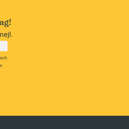
ag!
mejl.
 och
n