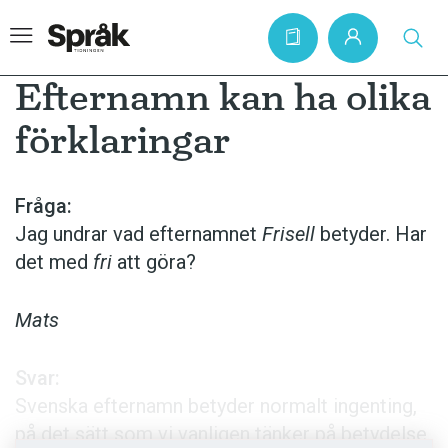
Efternamn kan ha olika
förklaringar
Hem
Artiklar
Fråga:
Jag undrar vad efternamnet
Frisell
betyder. Har
Krönikor
det med
fri
att göra?
Språkfrågor
Skrivtips
Mats
Bokrecensioner
Svar:
Kviss
Svenska efternamn betyder normalt ingenting,
Podden
på det sätt som vi vanligen tänker på betydelse.