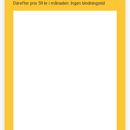
Därefter pris 59 kr i månaden. Ingen bindningstid.
Den exakta innebörden brukar framgå av
sammanhanget, och vår inställning är att det går
bra att använda
överlag
i båda betydelserna.
Johanna Ledin, Språkrådet