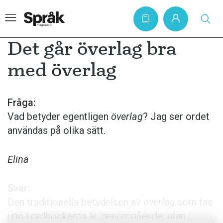
Det går överlag bra
med överlag
Hem
Artiklar
Fråga:
Vad betyder egentligen
överlag
? Jag ser ordet
Krönikor
användas på olika sätt.
Språkfrågor
Skrivtips
Elina
Bokrecensioner
Svar:
Kviss
Den traditionella betydelsen av
överlag
som tas
Podden
upp i ordböckerna är ’genomgående; utan