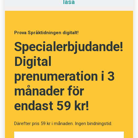
läsa
Anmäl till språkpolisen
exempel travel/drive long distances) och är
därför betydligt vanligare. Long-distance
Föreslå nyord
används också som förbestämning, som i long-
Annonsera
distance running och i det allt mer föråldrade
Prova Språktidningen digitalt!
Prenumerera
long-distance calls.
Specialerbjudande!
Magnus Levin, Linnéuniversitetet
Läs Språktidningen digitalt
Digital
Press
prenumeration i 3
månader för
endast 59 kr!
Därefter pris 59 kr i månaden. Ingen bindningstid.