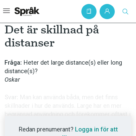
Det är skillnad på
distanser
Hem
Artiklar
Fråga:
Heter det large distance(s) eller long
distance(s)?
Krönikor
Oskar
Språkfrågor
Skrivtips
Svar:
Man kan använda båda, men det finns
Bokrecensioner
skillnader i hur de används. Large har en mer
begränsad användning och förekommer oftast i
Kviss
astronomiska texter (large distances from
Podden
Redan prenumerant?
Logga in för att
Earth). Long används i fler sammanhang (till