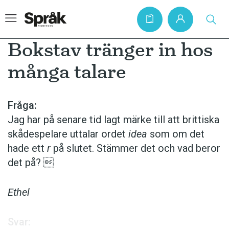
Bokstav tränger in hos
många talare
Hem
Artiklar
Fråga:
Jag har på senare tid lagt märke till att brittiska
Krönikor
skåde­spelare uttalar ordet
idea
som om det
Språkfrågor
hade ett
r
på slutet. Stämmer det och vad beror
Skrivtips
det på? 
Bokrecensioner
Ethel
Kviss
Podden
Svar: