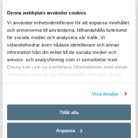
PUBLICERAD 2023-12-13
Denna webbplats använder cookies
Vi använder enhetsidentifierare för att anpassa innehållet
och annonserna till användarna, tillhandahålla funktioner
för sociala medier och analysera vår trafik. Vi
vidarebefordrar även sådana identifierare och annan
information från din enhet till de sociala medier och
annons- och analysföretag som vi samarbetar med.
Dessa kan i sin tur kombinera informationen med annan
information som du har tillhandahållit eller som de har
samlat in när du har använt deras tjänster.
Visa detaljer
Tillåt alla
Anpassa