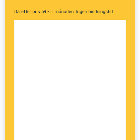
Magnus Levin, Linnéuniversitetet
Därefter pris 59 kr i månaden. Ingen bindningstid.