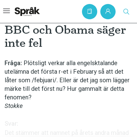
BBC och Obama säger
inte fel
Hem
Artiklar
Fråga:
Plötsligt verkar alla engelsktalande
utelämna det första r-et i February så att det
Krönikor
låter som /febjuari/. Eller är det jag som lägger
Språkfrågor
märke till det först nu? Hur gammalt är detta
Skrivtips
fenomen?
Stokke
Bokrecensioner
Kviss
Svar:
Podden
Det stämmer att namnet på årets andra månad