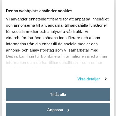
PUBLICERAD 2025-05-11
Denna webbplats använder cookies
Vi använder enhetsidentifierare för att anpassa innehållet
och annonserna till användarna, tillhandahålla funktioner
för sociala medier och analysera vår trafik. Vi
vidarebefordrar även sådana identifierare och annan
information från din enhet till de sociala medier och
annons- och analysföretag som vi samarbetar med.
Dessa kan i sin tur kombinera informationen med annan
information som du har tillhandahållit eller som de har
samlat in när du har använt deras tjänster.
Visa detaljer
Tillåt alla
Anpassa