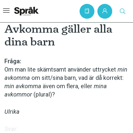
Avkomma gäller alla
dina barn
Hem
Artiklar
Fråga:
Om man lite skämtsamt använder uttrycket
min
Krönikor
av­komma
om sitt/sina barn, vad är då korrekt:
Språkfrågor
min avkomma
även om flera, eller
mina
Skrivtips
avkommor
(plural)?
Bokrecensioner
Ulrika
Kviss
Podden
Svar: