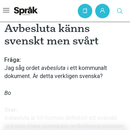
Avbesluta känns
svenskt men svårt
Hem
Artiklar
Fråga:
Jag såg ordet
avbesluta
i ett kommunalt
Krönikor
dokument. Är detta verkligen svenska?
Språkfrågor
Skrivtips
Bo
Bokrecensioner
Svar:
Kviss
Avbesluta
är till formen definitivt ett svenskt
Podden
ord som följer svenskans ordbildnings mönster.