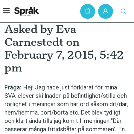
Asked by Eva
Carnestedt on
Hem
February 7, 2015, 5:42
Artiklar
pm
Krönikor
Språkfrågor
Fråga:
Hej! Jag hade just förklarat för mina
Skrivtips
SVA-elever skillnaden på befintlighet/stilla och
Bokrecensioner
rörlighet i meningar som har ord såsom dit/där,
hem/hemma, bort/borta etc. Det blev tydligt
Kviss
och klart ända tills jag kom till meningen "Där
Podden
passerar många fritidsbåtar på sommaren". En