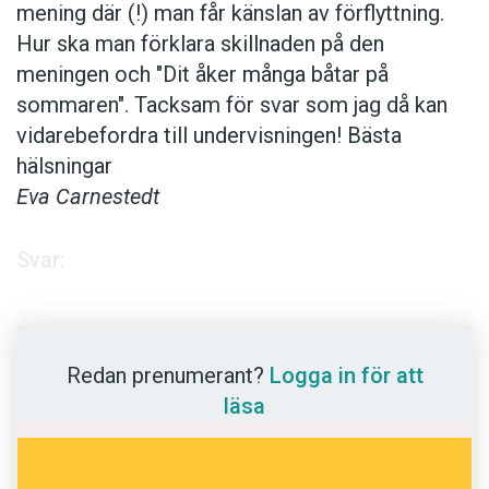
Anmäl till språkpolisen
mening där (!) man får känslan av förflyttning.
Hur ska man förklara skillnaden på den
Föreslå nyord
meningen och "Dit åker många båtar på
Annonsera
sommaren". Tacksam för svar som jag då kan
Prenumerera
vidarebefordra till undervisningen! Bästa
hälsningar
Läs Språktidningen digitalt
Eva Carnestedt
Press
Svar:
Redan prenumerant?
Logga in för att
läsa