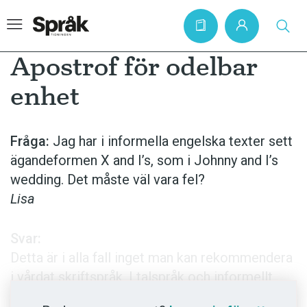
Apostrof för odelbar
enhet
Hem
Artiklar
Fråga:
Jag har i informella engelska texter sett
ägandeformen X and I’s, som i Johnny and I’s
Krönikor
wedding. Det måste väl vara fel?
Språkfrågor
Lisa
Skrivtips
Bokrecensioner
Svar:
Detta är i alla fall inget man kan rekommendera
Kviss
i vårdat skriftspråk. I talspråk och informellt
Podden
skriftspråk hittar man ibland uttryck som
my