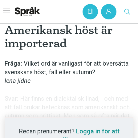
Amerikansk höst är
importerad
Hem
Artiklar
Fråga:
Vilket ord är vanligast för att översätta
svenskans höst, fall eller autumn?
Krönikor
lena jidne
Språkfrågor
Skrivtips
Svar:
Här finns en dialektal­ skillnad, i och med
Bokrecensioner
att fall brukar betecknas som amerikanskt och
autumn som brittiskt. Men som så ofta när det
Kviss
gäller regional variation är skillnaden inte
Podden
Redan prenumerant?
Logga in för att
absolut, vilket innebär att det också finns britter