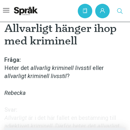
Allvarligt hänger ihop
med kriminell
Hem
Artiklar
Fråga:
Heter det
allvarlig kriminell livsstil
eller
Krönikor
allvarligt kriminell livsstil
?
Språkfrågor
Skrivtips
Rebecka
Bokrecensioner
Svar:
Kviss
Allvarligt
är i det här fallet en bestämning till
Podden
adjektivet
kriminell
. Därför heter det
allvarligt