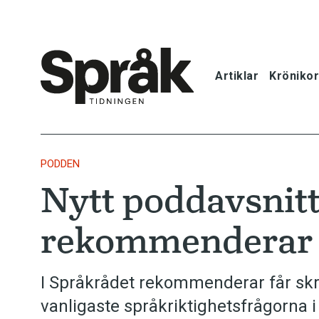
Artiklar
Krönikor
Hem
Artiklar
PODDEN
Nytt poddavsnit
Krönikor
rekommenderar
Språkfrågor
Skrivtips
I Språkrådet rekommenderar får skri
vanligaste språkriktighetsfrågorna 
Bokrecensi