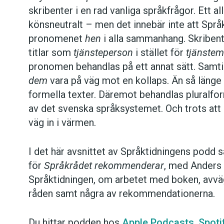
skribenter i en rad vanliga språkfrågor. Ett al
Hantera cookie-inställningar
könsneutralt – men det innebär inte att Språ
pronomenet
hen
i alla sammanhang. Skribent
titlar som
tjänsteperson
i stället för
tjänste
pronomen behandlas på ett annat sätt. Samti
dem
vara på väg mot en kollaps. Än så länge
formella texter. Däremot behandlas pluralf
av det svenska språksystemet. Och trots att 
väg in i värmen.
I det här avsnittet av Språktidningens podd 
för
Språkrådet rekommenderar
, med Anders 
Språktidningen, om arbetet med boken, av
råden samt några av rekommendationerna.
Du hittar podden hos
Apple Podcasts
,
Spoti