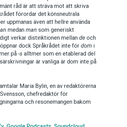
lmänt råd är att sträva mot att skriva
krådet förordar det könsneutrala
er uppmanas även att hellre använda
man
medan
man
som generiskt
digt verkar distinktionen mellan
de
och
 öppnar dock Språkrådet inte för
dom
i
ormer på
-s
alltmer som en etablerad del
särskrivningar är vanliga är dom inte på
samtalar Maria Bylin, en av redaktörerna
Svensson, chefredaktör för
vägningarna och resonemangen bakom
fy
,
Google Podcasts
,
Soundcloud
,