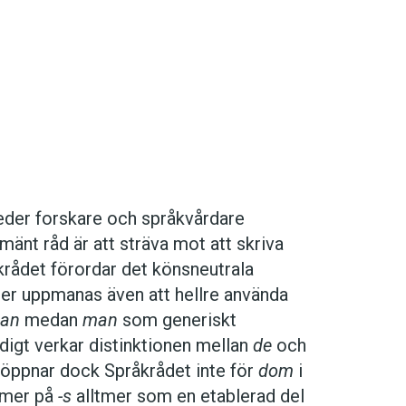
der forskare och språkvårdare
lmänt råd är att sträva mot att skriva
krådet förordar det könsneutrala
er uppmanas även att hellre använda
man
medan
man
som generiskt
digt verkar distinktionen mellan
de
och
 öppnar dock Språkrådet inte för
dom
i
ormer på
-s
alltmer som en etablerad del