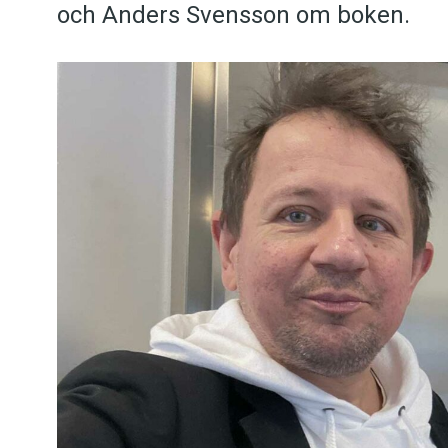
och Anders Svensson om boken.
Kviss
Podden
Anmäl till 
Föreslå nyo
Annonsera
Prenumerer
Läs Språkti
Press