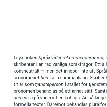
Det här innehållet kräver att du accepterar cookies.
I nya boken
Språkrådet rekommenderar
vägle
skribenter i en rad vanliga språkfrågor. Ett al
Hantera cookie-inställningar
könsneutralt – men det innebär inte att Språ
pronomenet
hen
i alla sammanhang. Skribent
titlar som
tjänsteperson
i stället för
tjänste
pronomen behandlas på ett annat sätt. Samti
dem
vara på väg mot en kollaps. Än så länge
formella texter. Däremot behandlas pluralf