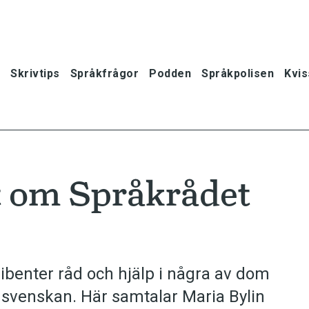
Skrivtips
Språkfrågor
Podden
Språkpolisen
Kvis
t om Språkrådet
benter råd och hjälp i några av dom
i svenskan. Här samtalar Maria Bylin
oner