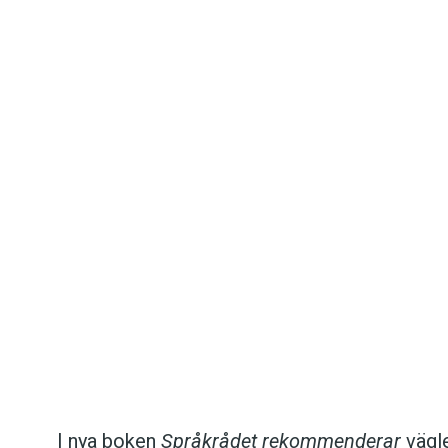
Det här innehållet kräver att du accepterar cookies.
Hantera cookie-inställningar
Det här innehållet kräver att du accepterar cookies.
I nya boken
Språkrådet rekommenderar
vägle