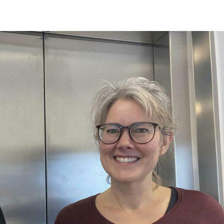
språkpolisen
rd
a
dningen digitalt