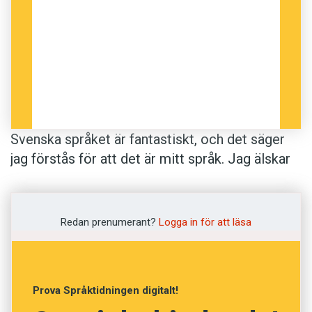
Svenska språket är fantastiskt, och det säger
jag förstås för att det är mitt språk. Jag älskar
ingenting med Sverige, men jag älskar faktiskt
svenska språket. Jag tycker inte att man ska
älska ett land, men ett språk kan man nog få
Redan prenumerant?
Logga in för att läsa
älska.
Orden är inte mina, utan författaren Lena
Prova Språktidningen digitalt!
Anderssons. I nästa nummer av Språktidningen