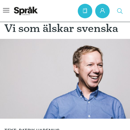
Vi som älskar svenska
Hem
Artiklar
Krönikor
Språkfrågor
Skrivtips
Bokrecensioner
Kviss
Podden