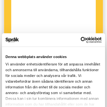
mer än svenska. Den språkliga mångfalden är
också något att gilla. Den kostar visserligen
resurser att upprätthålla, men den betalar
tillbaka med råge genom kulturell rikedom och
troligen också ekonomisk.
Denna halsbrytande koppling vore nog inte
främmande för Ernst Wigforss. Han var
språkvetaren och dialektforskaren, som blev
Denna webbplats använder cookies
politiker och folkhemsbyggare.
Läs porträttet
Vi använder enhetsidentifierare för att anpassa innehållet
av honom här
.
och annonserna till användarna, tillhandahålla funktioner
för sociala medier och analysera vår trafik. Vi
vidarebefordrar även sådana identifierare och annan
information från din enhet till de sociala medier och
annons- och analysföretag som vi samarbetar med.
Dessa kan i sin tur kombinera informationen med annan
information som du har tillhandahållit eller som de har