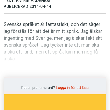
TEXT: PATRIK HADENIUS
Anmäl till språkpolisen
PUBLICERAD 2014-04-14
Föreslå nyord
Annonsera
Svenska språket är fantastiskt, och det säger
Prenumerera
jag förstås för att det är mitt språk. Jag älskar
ingenting med Sverige, men jag älskar faktiskt
Läs Språktidningen digitalt
svenska språket. Jag tycker inte att man ska
Press
älska ett land, men ett språk kan man nog få
älska.
Orden är inte mina, utan författaren Lena
Anderssons. I nästa nummer av Språktidningen
kommer du att få läsa ett porträtt av henne.
Redan prenumerant?
Logga in för att läsa
Lena Andersson uttalade sin kärlek till svenskan
på Språktidningens årliga konferens