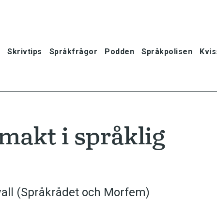
Skrivtips
Språkfrågor
Podden
Språkpolisen
Kvis
makt i språklig
kvall (Språkrådet och Morfem)
oner