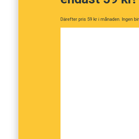
Mikael Parkvall,
forskare i lingvistik vid Sto
språk i siffror
antalet personer som talar d
Därefter pris 59 kr i månaden. Ingen bi
landet. För att kunna göra detta använder ha
om officiell språkstatistik saknas, finns det
som gör att det bakvägen går att göra rimliga
Flera resultat har språkpolitisk sprängkraft –
nationella minoritetsspråken. Av tradition ha
redovisa ett så högt antal talare som möjligt
romani, jiddisch och samiska status som min
underlag med uppenbara brister. Ett sådant e
Tornedalen uppgavs det finnas fler person
invånare i regionen.
I slutändan tjänar ingen på felaktiga siffror