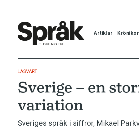
Artiklar
Krönikor
Hem
Artiklar
LÄSVÄRT
Sverige – en stor
Krönikor
variation
Språkfrågor
Skrivtips
Sveriges språk i siffror, Mikael Par
Bokrecensi