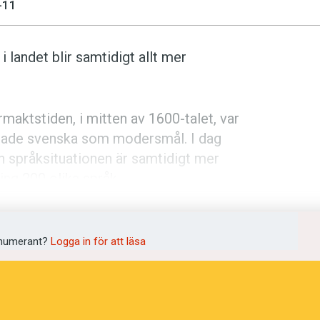
-11
landet blir samtidigt allt mer
språkpolisen
rmaktstiden, i mitten av 1600-talet, var
m hade svenska som modersmål. I dag
rd
n språksituationen är samtidigt mer
ing 200 olika språk.
målstalare av repektive språk har aldrig
a
det kan vara integritetskränkande att
numerant?
Logga in för att läsa
amtidigt är behovet uppenbart.
dningen digitalt
tlig statistik bättre kunna planera för
re och modersmålslärare.