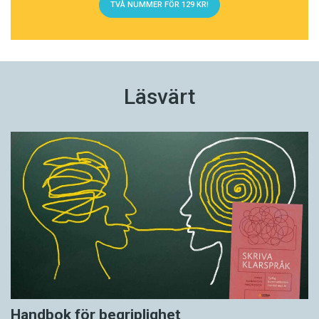
TVÅ NUMMER FÖR 129 KR!
Läsvärt
Handbok för begriplighet