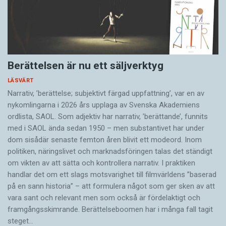
Berättelsen är nu ett säljverktyg
LÄSVÄRT
Narrativ, ’berättelse; subjektivt färgad uppfattning’, var en av
nykomlingarna i 2026 års upplaga av Svenska Akademiens
ordlista, SAOL. Som adjektiv har narrativ, ’berättande’, funnits
med i SAOL ända sedan 1950 – men substantivet har under
dom sisådär senaste femton åren blivit ett modeord. Inom
politiken, näringslivet och marknadsföringen talas det ständigt
om vikten av att sätta och kontrollera narrativ. I praktiken
handlar det om ett slags motsvarighet till filmvärldens ”baserad
på en sann historia” – att formulera något som ger sken av att
vara sant och ­relevant men som också är fördelaktigt och
framgångsskimrande. Berättelseboomen har i många fall tagit
steget…