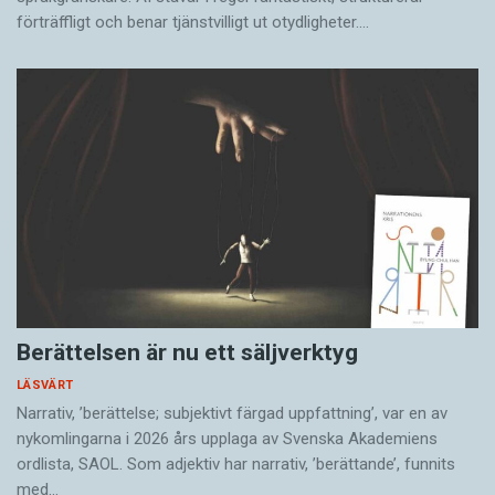
förträffligt och benar tjänstvilligt ut otydligheter.…
Berättelsen är nu ett säljverktyg
LÄSVÄRT
Narrativ, ’berättelse; subjektivt färgad uppfattning’, var en av
nykomlingarna i 2026 års upplaga av Svenska Akademiens
ordlista, SAOL. Som adjektiv har narrativ, ’berättande’, funnits
med…