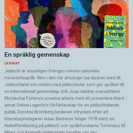
En språklig gemenskap
LÄSVÄRT
Jiddisch är visserligen Sveriges minsta nationella
minoritetsspråk. Men i den här antologin tas läsaren med till
Jiddischland och möten med jiddischister som gör språket till
en internationell gemenskap. Erik Joas skildrar översättaren
Morde­chai Forlerers envetna arbete med att presentera bland ­
annat Selma Lagerlöfs författarskap för en jiddisch­talande
publik, Dorotea Bromberg beskriver intrycken efter att
litteraturpristagaren Isaac Bashevis Singer 1978 inlett sin
Nobelföreläsning på jiddisch och språkforskarna Tommaso M.
Milani och Kenneth Hyltenstam berättar om den