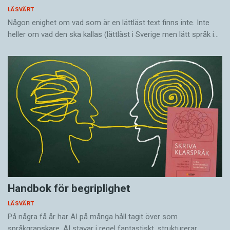
LÄSVÄRT
Någon enighet om vad som är en lättläst text finns inte. Inte
heller om vad den ska kallas (lättläst i Sverige men lätt språk i…
Handbok för begriplighet
LÄSVÄRT
På några få år har AI på många håll tagit över som
språkgranskare. AI stavar i regel fantastiskt, strukturerar