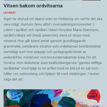
Vitsen bakom ordvitsarna
LÄSVÄRT
Inget tar död på ett skämt som en förklaring om varför det ska
vara roligt. Humorn finns alltid i överrask­ningsmomentet. I
Leken i språket och språket i leken för­söker Maria Svensson,
språkforskare vid Umeå universitet, bena ut vitsen med
vitsarna. Hon går bland annat igenom grundläggande
grammatik, satslärans struktur och ord­lekarnas beståndsdelar
samtidigt som hon peppigt och pedagogiskt betar av
underdrifter, meta­forer och korsords­makarnas knep för att
förvirra. Hon diskuterar även ­kvällstidningarnas ”ganska taffliga
språklekar” med hjälp av en artikel med en bild på en säl som
håller i en vatten­slang och hjälper till med städningen. I ­texten
sägs det att…