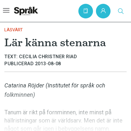
LÄSVÄRT
Lär känna stenarna
Hem
TEXT: CECILIA CHRISTNER RIAD
Artiklar
PUBLICERAD 2013-08-08
Krönikor
Språkfrågor
Catarina Röjder (Institutet för språk och
Skrivtips
folkminnen)
Bokrecensioner
Kviss
Tanum är rikt på fornminnen, inte minst på
hällristningar som är världsarv. Men det är inte
Podden
något som går igen i bebyggelsens namn.