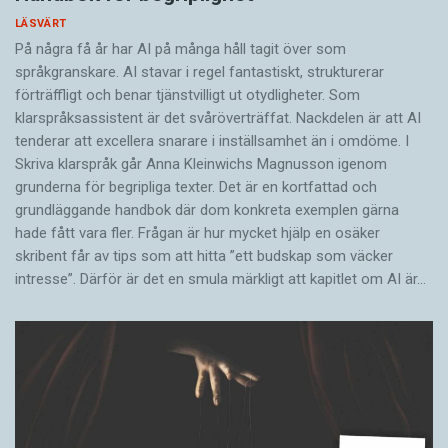
LÄSVÄRT
På några få år har AI på många håll tagit över som
språkgranskare. AI stavar i regel fantastiskt, strukturerar
förträffligt och benar tjänstvilligt ut otydligheter. Som
klarspråksassistent är det svår­överträffat. Nack­delen är att AI
tenderar att excellera snarare i inställsamhet än i omdöme. I
Skriva klarspråk går Anna Kleinwichs Magnusson igenom
grunderna för begripliga texter. Det är en kortfattad och
grundläggande handbok där dom konkreta exemplen gärna
hade fått vara fler. Frågan är hur mycket hjälp en osäker
skribent får av tips som att hitta ”ett budskap som väcker
intresse”. Därför är det en smula märkligt att kapitlet om AI är…