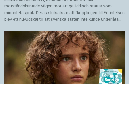
motståndskantade vägen mot att ge jiddisch status som
minoritetsspråk. Deras slutsats är att ”kopplingen till Förintelsen
blev ett huvud­skäl till att svenska staten inte kunde underlåta…
Historien bakom våra förnamn
LÄSVÄRT
När Peter Høegs roman Fröken Smillas känsla för snö blev film
1997 blev det också ett förnamn i Sverige. Grunden är det