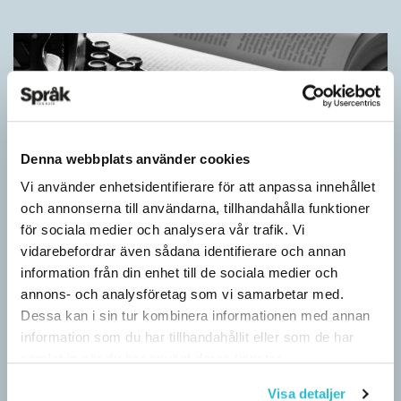
Denna webbplats använder cookies
Vi använder enhetsidentifierare för att anpassa innehållet
och annonserna till användarna, tillhandahålla funktioner
för sociala medier och analysera vår trafik. Vi
vidarebefordrar även sådana identifierare och annan
Egna tankar om andras skrivande
information från din enhet till de sociala medier och
LÄSVÄRT
annons- och analysföretag som vi samarbetar med.
I boken Om skrivande slår psykoanalytikern Per Magnus
Dessa kan i sin tur kombinera informationen med annan
Johansson följe med författare som August Strindberg,
information som du har tillhandahållit eller som de har
Katarina Frostenson och Gunnar Ekelöf samt tänkare som
samlat in när du har använt deras tjänster.
Sigmund Freud,…
Visa detaljer