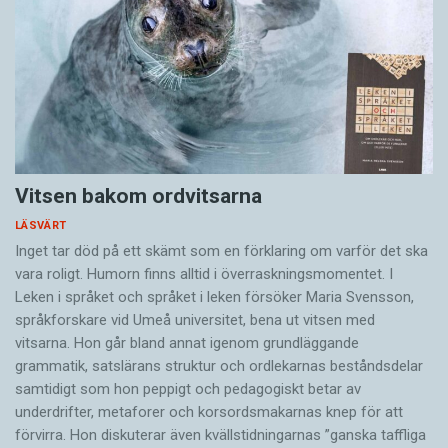
Vitsen bakom ordvitsarna
LÄSVÄRT
Inget tar död på ett skämt som en förklaring om varför det ska
vara roligt. Humorn finns alltid i överrask­ningsmomentet. I
Leken i språket och språket i leken för­söker Maria Svensson,
språkforskare vid Umeå universitet, bena ut vitsen med
vitsarna. Hon går bland annat igenom grundläggande
grammatik, satslärans struktur och ord­lekarnas beståndsdelar
samtidigt som hon peppigt och pedagogiskt betar av
underdrifter, meta­forer och korsords­makarnas knep för att
förvirra. Hon diskuterar även ­kvällstidningarnas ”ganska taffliga