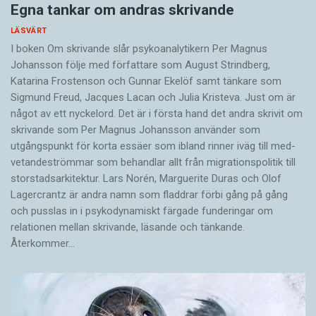
Egna tankar om andras skrivande
LÄSVÄRT
I boken Om skrivande slår psykoanalytikern Per Magnus
Johansson följe med författare som August Strindberg,
Katarina Frostenson och Gunnar Ekelöf samt tänkare som
Sigmund Freud, Jacques Lacan och Julia Kristeva. Just om är
något av ett nyckelord. Det är i första hand det andra skrivit om
skrivande som Per Magnus Johansson använder som
utgångspunkt för korta essäer som ibland rinner iväg till med­
vetandeströmmar som behandlar allt från migrationspolitik till
storstadsarkitektur. Lars Norén, Marguerite Duras och Olof
Lagercrantz är andra namn som fladdrar förbi gång på gång
och pusslas in i psykodynamiskt färgade funderingar om
relationen mellan skrivande, läsande och tänkande.
Återkommer…