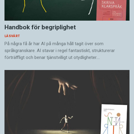
Handbok för begriplighet
LÄSVÄRT
På några få år har AI på många håll tagit över som
språkgranskare. AI stavar i regel fantastiskt, strukturerar
förträffligt och benar tjänstvilligt ut otydligheter.…