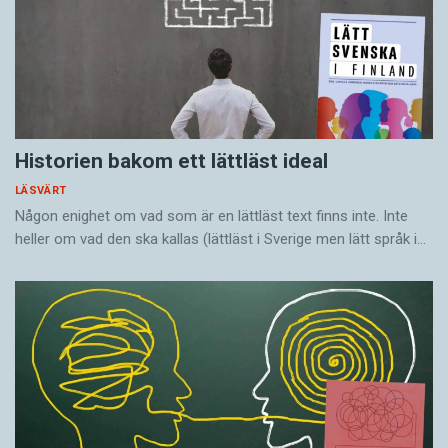
Historien bakom ett lättläst ideal
LÄSVÄRT
Någon enighet om vad som är en lättläst text finns inte. Inte
heller om vad den ska kallas (lättläst i Sverige men lätt språk i…