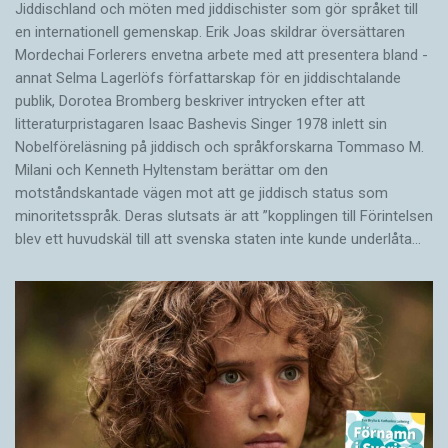
Jiddischland och möten med jiddischister som gör språket till
en internationell gemenskap. Erik Joas skildrar översättaren
Morde­chai Forlerers envetna arbete med att presentera bland ­
annat Selma Lagerlöfs författarskap för en jiddisch­talande
publik, Dorotea Bromberg beskriver intrycken efter att
litteraturpristagaren Isaac Bashevis Singer 1978 inlett sin
Nobelföreläsning på jiddisch och språkforskarna Tommaso M.
Milani och Kenneth Hyltenstam berättar om den
motståndskantade vägen mot att ge jiddisch status som
minoritetsspråk. Deras slutsats är att ”kopplingen till Förintelsen
blev ett huvud­skäl till att svenska staten inte kunde underlåta…