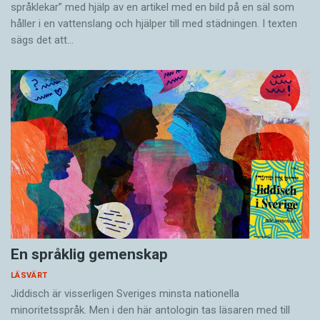
språklekar” med hjälp av en artikel med en bild på en säl som
håller i en vatten­slang och hjälper till med städningen. I ­texten
sägs det att…
En språklig gemenskap
LÄSVÄRT
Jiddisch är visserligen Sveriges minsta nationella
minoritetsspråk. Men i den här antologin tas läsaren med till