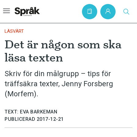
LÄSVÄRT
Det är någon som ska
Hem
läsa texten
Artiklar
Krönikor
Skriv för din målgrupp – tips för
träffsäkra texter, Jenny Forsberg
Språkfrågor
(Morfem).
Skrivtips
Bokrecensioner
TEXT: EVA BARKEMAN
Kviss
PUBLICERAD 2017-12-21
Podden