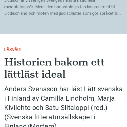
Jiddisch är visserligen Sveriges minsta nationella
minoritetsspråk. Men i den här antologin tas läsaren med till
Jiddischland och möten med jiddischister som gör språket till…
LÄSVÄRT
Historien bakom ett
lättläst ideal
Anders Svensson har läst Lätt svenska
i Finland av Camilla Lindholm, Marja
Kivilehto och Satu Siltaloppi (red.)
(Svenska litteratur­sällskapet i
Finland/Morfem)