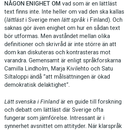
NÅGON ENIGHET OM
vad som är en lättläst
text finns inte. Inte heller om vad den ska kallas
(
lättläst
i Sverige men
lätt språk
i Finland). Och
saknas gör även enighet om hur en sådan text
bör utformas. Men avståndet mellan olika
definitioner och skrivråd är inte större än att
dom kan diskuteras och kontrasteras mot
varandra. Gemensamt är enligt språkforskarna
Camilla Lindholm, Marja Kivilehto och Satu
Siltaloppi ändå ”att målsättningen är ökad
demokratisk delaktighet”.
Lätt svenska i Finland
är en guide till forskning
och debatt om lättläst där ­Sverige ofta
fungerar som jämförelse. ­Intressant är i
synnerhet ­avsnittet om attityder. När klar­språk