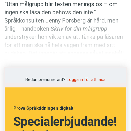
Anmäl till språkpolisen
”Utan målgrupp blir texten meningslös – om
ingen ska läsa den behövs den inte.”
Föreslå nyord
Språkkonsulten Jenny Forsberg är hård, men
Annonsera
ärlig. I handboken
Skriv för din målgrupp
Prenumerera
understryker hon vikten av att tänka på läsaren
för att man ska nå hela vägen fram med sitt
Läs Språktidningen digitalt
budskap. Det innebär att anpassa såväl innehåll
Press
och disposition – som stilnivå, tilltal,
meningsbyggnad och ordval – efter
mottagaren.
Redan prenumerant?
Logga in för att läsa
Boken är upplagd efter skrivprocessens tre
steg: förbereda en text, skriva texten och
Prova Språktidningen digitalt!
bearbeta texten. Framför allt behandlas olika
Specialerbjudande!
brukstexter, från e-post, mötesprotokoll och
dokumentation till marknadsföring och