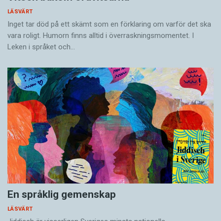
LÄSVÄRT
Inget tar död på ett skämt som en förklaring om varför det ska
vara roligt. Humorn finns alltid i överrask­ningsmomentet. I
Leken i språket och…
En språklig gemenskap
LÄSVÄRT