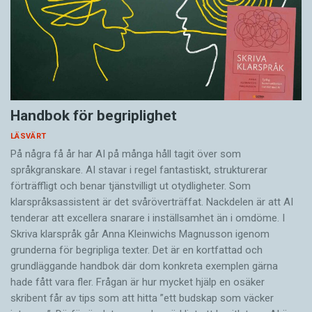
Handbok för begriplighet
LÄSVÄRT
På några få år har AI på många håll tagit över som
språkgranskare. AI stavar i regel fantastiskt, strukturerar
förträffligt och benar tjänstvilligt ut otydligheter. Som
klarspråksassistent är det svår­överträffat. Nack­delen är att AI
tenderar att excellera snarare i inställsamhet än i omdöme. I
Skriva klarspråk går Anna Kleinwichs Magnusson igenom
grunderna för begripliga texter. Det är en kortfattad och
grundläggande handbok där dom konkreta exemplen gärna
hade fått vara fler. Frågan är hur mycket hjälp en osäker
skribent får av tips som att hitta ”ett budskap som väcker