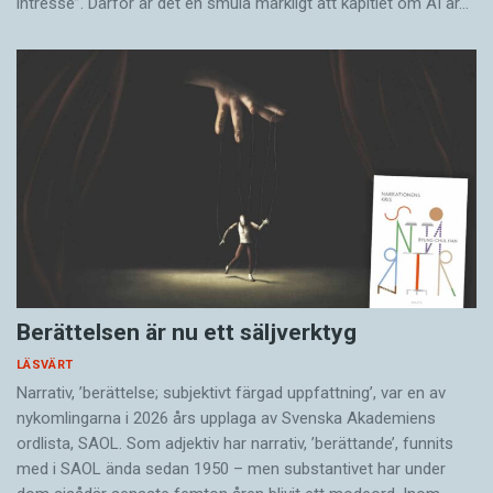
intresse”. Därför är det en smula märkligt att kapitlet om AI är…
Berättelsen är nu ett säljverktyg
LÄSVÄRT
Narrativ, ’berättelse; subjektivt färgad uppfattning’, var en av
nykomlingarna i 2026 års upplaga av Svenska Akademiens
ordlista, SAOL. Som adjektiv har narrativ, ’berättande’, funnits
med i SAOL ända sedan 1950 – men substantivet har under