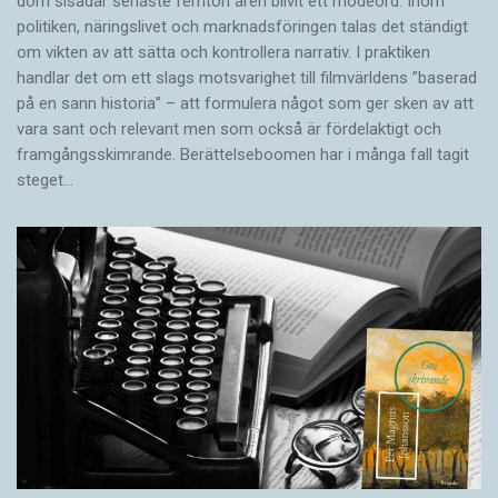
dom sisådär senaste femton åren blivit ett modeord. Inom
politiken, näringslivet och marknadsföringen talas det ständigt
om vikten av att sätta och kontrollera narrativ. I praktiken
handlar det om ett slags motsvarighet till filmvärldens ”baserad
på en sann historia” – att formulera något som ger sken av att
vara sant och ­relevant men som också är fördelaktigt och
framgångsskimrande. Berättelseboomen har i många fall tagit
steget…