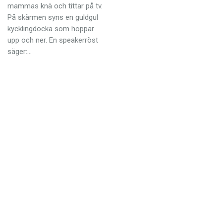
Anmäl till språkpolisen
mammas knä och tittar på tv.
På skärmen syns en guldgul
Föreslå nyord
kycklingdocka som hoppar
Annonsera
upp och ner. En speakerröst
säger:…
Prenumerera
Läs Språktidningen digitalt
Press