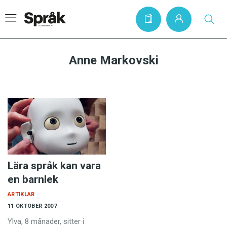
Anne Markovski
Hem
Artiklar
Krönikor
Språkfrågor
Skrivtips
Lära språk kan vara
Bokrecensioner
en barnlek
Kviss
ARTIKLAR
11 OKTOBER 2007
Podden
Ylva, 8 månader, sitter i