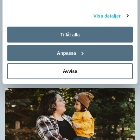
samlat in när du har använt deras tjänster.
Visa detaljer
Tillåt alla
Fler ser kvinnor med nya former
Anpassa
ARTIKLAR
När det handlar om stora grupper av människor används i regel
maskulina pluralformer i franskan. Men när sådana ­former
Avvisa
ersätts av dubbel­former som les étudiantes…