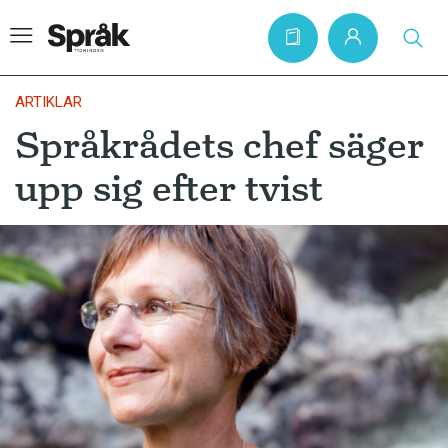
ARTIKLAR
Språkrådets chef säger
Hem
upp sig efter tvist
Artiklar
Krönikor
Språkfrågor
Skrivtips
Bokrecensioner
Kviss
Podden