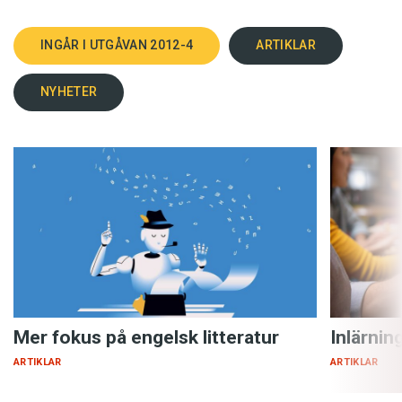
INGÅR I UTGÅVAN 2012-4
ARTIKLAR
NYHETER
Mer fokus på engelsk litteratur
Inlärnin
ARTIKLAR
ARTIKLAR