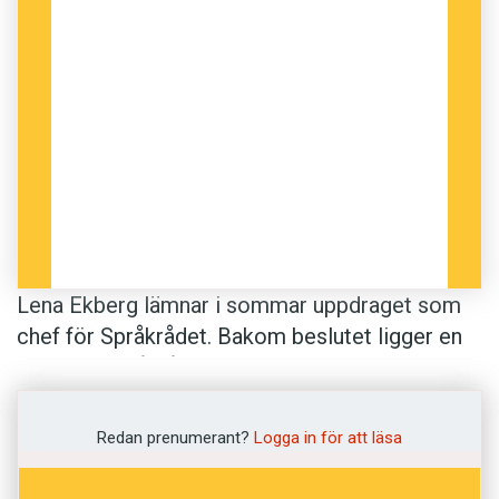
Lena Ekberg lämnar i sommar uppdraget som
chef för Språk­rådet. Bakom beslutet ligger en
tvist om Språkrådets webbplats, som efter ett
beslut från generaldirektören Ingrid Johansson
Lind inte längre får vara självständig. I stället
Redan prenumerant?
Logga in för att läsa
ska den inordnas under Institutet för språk och
folkminnens webbplats. Men för Lena Ekberg