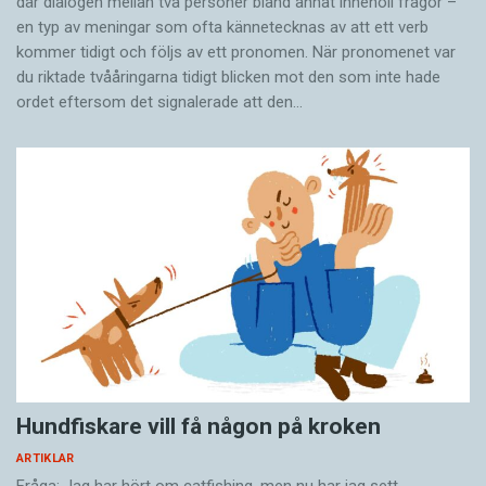
där dialogen mellan två personer bland annat innehöll frågor –
en typ av meningar som ofta kännetecknas av att ett verb
kommer tidigt och följs av ett pronomen. När pronomenet var
du riktade tvååringarna tidigt blicken mot den som inte hade
ordet eftersom det ­signalerade att den…
Hundfiskare vill få någon på kroken
ARTIKLAR
Fråga: Jag har hört om catfishing, men nu har jag sett