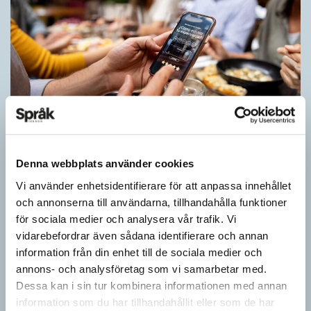
Inlärningen gynnas av gissningar
ARTIKLAR
Denna webbplats använder cookies
Först se en bild. Sedan gissa ordet för det bilden föreställer för
att därefter få det rätta svaret. Det inslaget finns i flera
Vi använder enhetsidentifierare för att anpassa innehållet
populära appar…
och annonserna till användarna, tillhandahålla funktioner
för sociala medier och analysera vår trafik. Vi
vidarebefordrar även sådana identifierare och annan
information från din enhet till de sociala medier och
annons- och analysföretag som vi samarbetar med.
Dessa kan i sin tur kombinera informationen med annan
information som du har tillhandahållit eller som de har