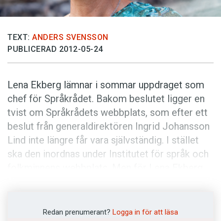
Anmäl till språkpolisen
Föreslå nyord
TEXT:
ANDERS SVENSSON
Annonsera
PUBLICERAD 2012-05-24
Prenumerera
Läs Språktidningen digitalt
Lena Ekberg lämnar i sommar uppdraget som
Press
chef för Språk­rådet. Bakom beslutet ligger en
tvist om Språkrådets webbplats, som efter ett
beslut från generaldirektören Ingrid Johansson
Lind inte längre får vara självständig. I stället
ska den inordnas under Institutet för språk och
folkminnens webbplats. Men för Lena Ekberg
handlar konflikten i grunden om Språkrådets
ställning.
Redan prenumerant?
Logga in för att läsa