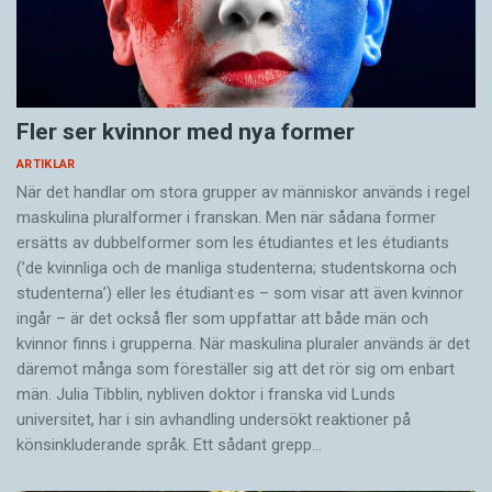
Fler ser kvinnor med nya former
ARTIKLAR
När det handlar om stora grupper av människor används i regel
maskulina pluralformer i franskan. Men när sådana ­former
ersätts av dubbel­former som les étudiantes et les étudiants
(’de kvinnliga och de manliga studenterna; studentskorna och
studenterna’) eller les étudiant·es – som visar att även kvinnor
ingår – är det också fler som uppfattar att både män och
kvinnor finns i grupperna. När maskulina pluraler används är det
där­emot många som föreställer sig att det rör sig om enbart
män. Julia Tibblin, nybliven doktor i franska vid Lunds
universitet, har i sin avhandling undersökt reaktioner på
könsinkluderande språk. Ett sådant grepp…