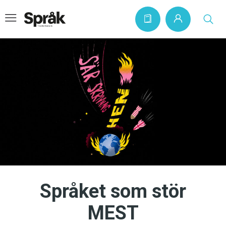
Hem
Artiklar
Krönikor
Språkfrågor
Skrivtips
Bokrecensioner
Språket som stör
Kviss
MEST
Podden