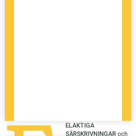
I debatten är det många som lägger skulden på
engelskan, där särskrivning är vanligare än i
svenskan. Försämrad undervisning i
svenskämnet i skolan samt särskrivningar i
reklam och logotyper lyfts också fram som
tänkbara orsaker.
När språkvetaren Katharina Hallencreutz
studerar elevuppsatser från den här tiden hittar
hon inget stöd för att engelskan skulle ligga
bakom särskrivningar i svenskan. Eleverna
skriver ihop engelska lån som
makeup
och
popcorn
– trots att det rör sig om en typ av
sammansättningar som inbjuder till skrivningar
ELAKTIGA
som
make up
och
pop corn
. I stället identifierar
SÄRSKRIVNINGAR
och
hon andra mönster. Det är vanligare att skriva