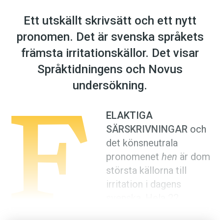
Anmäl till språkpolisen
Ett utskällt skrivsätt och ett nytt
Föreslå nyord
pronomen. Det är svenska språkets
Annonsera
främsta irritationskällor. Det visar
Prenumerera
Språktidningens och Novus
Läs Språktidningen digitalt
F
undersökning.
Press
ELAKTIGA
SÄRSKRIVNINGAR
och
det könsneutrala
pronomenet
hen
är dom
största källorna till
irritation i dagens
svenska. Hela 22
procent anger